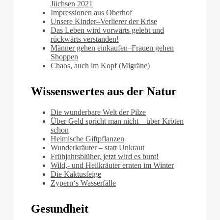
Jüchsen 2021
Impressionen aus Oberhof
Unsere Kinder–Verlierer der Krise
Das Leben wird vorwärts gelebt und
rückwärts verstanden!
Männer gehen einkaufen–Frauen gehen
Shoppen
Chaos, auch im Kopf (Migräne)
Wissenswertes aus der Natur
Die wunderbare Welt der Pilze
Über Geld spricht man nicht – über Kröten
schon
Heimische Giftpflanzen
Wunderkräuter – statt Unkraut
Frühjahrsblüher, jetzt wird es bunt!
Wild,- und Heilkräuter ernten im Winter
Die Kaktusfeige
Zypern‘s Wasserfälle
Gesundheit