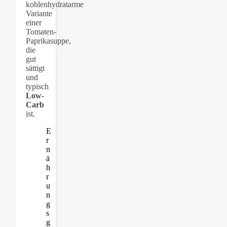
kohlenhydratarme
Variante
einer
Tomaten-
Paprikasuppe,
die
gut
sättigt
und
typisch
Low-
Carb
ist.
E
r
n
ä
h
r
u
n
g
s
g