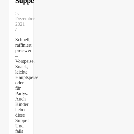
Suppe
5.
Dezember
2021
/
Schnell,
raffiniert,
preiswert
–
Vorspeise,
Snack,
leichte
Hauptspeise
oder
für
Partys.
Auch
Kinder
lieben
diese
Suppe!
Und
falls