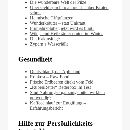
Die wunderbare Welt der Pilze
Über Geld spricht man nicht – über Kröten
schon
Heimische Giftpflanzen
Wunderkräuter – statt Unkraut
Frühjahrsblüher, jetzt wird es bunt!
Wild,- und Heilkräuter ernten im Winter
Die Kaktusfeige
Zypern‘s Wasserfälle
Gesundheit
Deutschland, das Apfelland
Rohkost – Raw Food
Frische Erdbeeren direkt vom Feld
„RübenRetter“ Retterbox im Test
Sind Nahrungsergänzungsmittel wirklich
notwendig?
Kaffeeeinlauf zur Entgiftung –
Erfahrungsbericht
Hilfe zur Persönlichkeits-