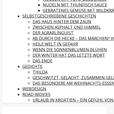
NUDELN MIT THUNFISCH SAUCE
GEBRATENES GEMÜSE MIT WILDKR
SELBSTGESCHRIEBENE GESCHICHTEN
DAS HAUS HINTER DEM ZAUN
ZWISCHEN ASPHALT UND HIMMEL
DER AGRARLINGUIST
AB DURCH DIE HECKE – DAS MÄRCHEN? V
HEILE WELT IN GEFAHR
WENN DIE SONNENBLUMEN BLÜHEN
DER WINTER HAT DAS LETZTE WORT
DAS ENDE
GEDICHTE
THILDA
GESCHWITZT, GELACHT, ZUSAMMEN GEL
DAS BESONDERE AM WEIHNACHTS-ESSE
WEBDESIGN
ROAD-MOVIES
URLAUB IN KROATIEN – EIN GEFÜHL VON