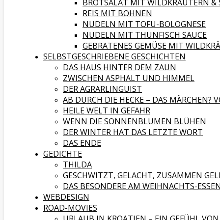
BROTSALAT MIT WILDKRÄUTERN & 
REIS MIT BOHNEN
NUDELN MIT TOFU-BOLOGNESE
NUDELN MIT THUNFISCH SAUCE
GEBRATENES GEMÜSE MIT WILDKR
SELBSTGESCHRIEBENE GESCHICHTEN
DAS HAUS HINTER DEM ZAUN
ZWISCHEN ASPHALT UND HIMMEL
DER AGRARLINGUIST
AB DURCH DIE HECKE – DAS MÄRCHEN? V
HEILE WELT IN GEFAHR
WENN DIE SONNENBLUMEN BLÜHEN
DER WINTER HAT DAS LETZTE WORT
DAS ENDE
GEDICHTE
THILDA
GESCHWITZT, GELACHT, ZUSAMMEN GEL
DAS BESONDERE AM WEIHNACHTS-ESSE
WEBDESIGN
ROAD-MOVIES
URLAUB IN KROATIEN – EIN GEFÜHL VON