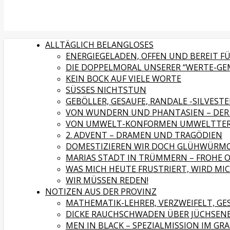
ALLTÄGLICH BELANGLOSES
ENERGIEGELADEN, OFFEN UND BEREIT 
DIE DOPPELMORAL UNSERER “WERTE-GE
KEIN BOCK AUF VIELE WORTE
SÜSSES NICHTSTUN
GEBÖLLER, GESAUFE, RANDALE -SILVESTE
VON WUNDERN UND PHANTASIEN – DER 
VON UMWELT-KONFORMEN UMWELTTER
2. ADVENT – DRAMEN UND TRAGÖDIEN
DOMESTIZIEREN WIR DOCH GLÜHWÜRMC
MARIAS STADT IN TRÜMMERN – FROHE 
WAS MICH HEUTE FRUSTRIERT, WIRD M
WIR MÜSSEN REDEN!
NOTIZEN AUS DER PROVINZ
MATHEMATIK-LEHRER, VERZWEIFELT, G
DICKE RAUCHSCHWADEN ÜBER JÜCHSEN
MEN IN BLACK – SPEZIALMISSION IM GR