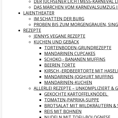
DER JÜCHSENER LICHTMESS-KARNEVAL L
DAS MÄRCHEN VOM KARNEVALSUMZUG IN
LAIENTHEATER
IM SCHATTEN DER BURG
PROBEN BIS ZUM MORGENGRAUEN, SING
REZEPTE
JENNYS VEGANE REZEPTE
KUCHEN UND GEBÄCK
TORTENBODEN-GRUNDREZEPTE
MANDARINEN CUPCAKES
SCHOKO,- BANANEN MUFFINS
BEEREN TORTE
KIRSCH,-ERDBEERTORTE MIT HAS
MANDARINEN-JOGHURT MUFFINS
MANDARINEN-KUCHEN
ALLERLEI REZEPTE – UNKOMPLIZIERT & 
GEKOCHTE KARTOFFELKNÖDEL
TOMATEN-PAPRIKA-SUPPE
BROTSALAT MIT WILDKRÄUTERN & 
REIS MIT BOHNEN
NUDELN MIT TOFU-BOLOGNESE