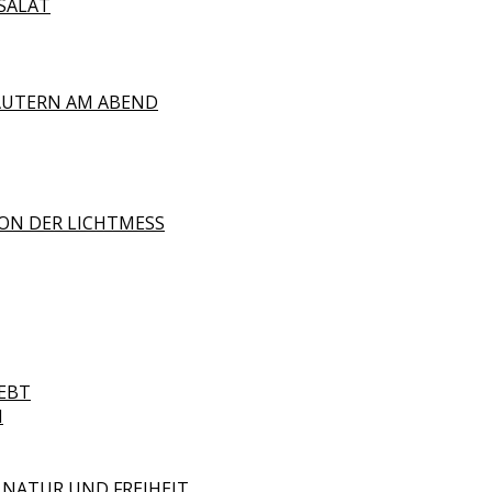
SALAT
ÄUTERN AM ABEND
ON DER LICHTMESS
EBT
N
 NATUR UND FREIHEIT