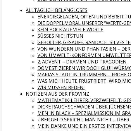
ALLTÄGLICH BELANGLOSES
ENERGIEGELADEN, OFFEN UND BEREIT 
DIE DOPPELMORAL UNSERER “WERTE-GE
KEIN BOCK AUF VIELE WORTE
SÜSSES NICHTSTUN
GEBÖLLER, GESAUFE, RANDALE -SILVESTE
VON WUNDERN UND PHANTASIEN – DER 
VON UMWELT-KONFORMEN UMWELTTER
2. ADVENT – DRAMEN UND TRAGÖDIEN
DOMESTIZIEREN WIR DOCH GLÜHWÜRMC
MARIAS STADT IN TRÜMMERN – FROHE 
WAS MICH HEUTE FRUSTRIERT, WIRD M
WIR MÜSSEN REDEN!
NOTIZEN AUS DER PROVINZ
MATHEMATIK-LEHRER, VERZWEIFELT, G
DICKE RAUCHSCHWADEN ÜBER JÜCHSEN
MEN IN BLACK – SPEZIALMISSION IM GR
ÜBER GELD SPRICHT MAN NICHT – ÜBE
MEIN DANKE UND EIN ERSTES INTERVIEW