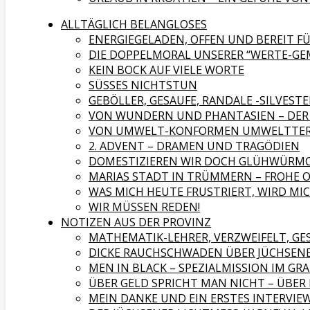
ALLTÄGLICH BELANGLOSES
ENERGIEGELADEN, OFFEN UND BEREIT 
DIE DOPPELMORAL UNSERER “WERTE-GE
KEIN BOCK AUF VIELE WORTE
SÜSSES NICHTSTUN
GEBÖLLER, GESAUFE, RANDALE -SILVESTE
VON WUNDERN UND PHANTASIEN – DER 
VON UMWELT-KONFORMEN UMWELTTER
2. ADVENT – DRAMEN UND TRAGÖDIEN
DOMESTIZIEREN WIR DOCH GLÜHWÜRMC
MARIAS STADT IN TRÜMMERN – FROHE 
WAS MICH HEUTE FRUSTRIERT, WIRD M
WIR MÜSSEN REDEN!
NOTIZEN AUS DER PROVINZ
MATHEMATIK-LEHRER, VERZWEIFELT, G
DICKE RAUCHSCHWADEN ÜBER JÜCHSEN
MEN IN BLACK – SPEZIALMISSION IM GR
ÜBER GELD SPRICHT MAN NICHT – ÜBE
MEIN DANKE UND EIN ERSTES INTERVIEW