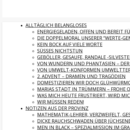
ALLTÄGLICH BELANGLOSES
ENERGIEGELADEN, OFFEN UND BEREIT 
DIE DOPPELMORAL UNSERER “WERTE-GE
KEIN BOCK AUF VIELE WORTE
SÜSSES NICHTSTUN
GEBÖLLER, GESAUFE, RANDALE -SILVESTE
VON WUNDERN UND PHANTASIEN – DER 
VON UMWELT-KONFORMEN UMWELTTER
2. ADVENT – DRAMEN UND TRAGÖDIEN
DOMESTIZIEREN WIR DOCH GLÜHWÜRMC
MARIAS STADT IN TRÜMMERN – FROHE 
WAS MICH HEUTE FRUSTRIERT, WIRD M
WIR MÜSSEN REDEN!
NOTIZEN AUS DER PROVINZ
MATHEMATIK-LEHRER, VERZWEIFELT, G
DICKE RAUCHSCHWADEN ÜBER JÜCHSEN
MEN IN BLACK – SPEZIALMISSION IM GR