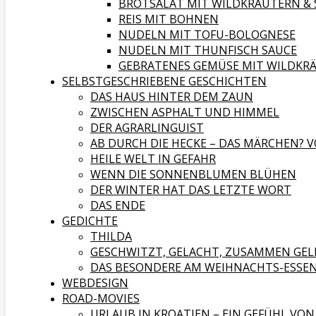
BROTSALAT MIT WILDKRÄUTERN & 
REIS MIT BOHNEN
NUDELN MIT TOFU-BOLOGNESE
NUDELN MIT THUNFISCH SAUCE
GEBRATENES GEMÜSE MIT WILDKR
SELBSTGESCHRIEBENE GESCHICHTEN
DAS HAUS HINTER DEM ZAUN
ZWISCHEN ASPHALT UND HIMMEL
DER AGRARLINGUIST
AB DURCH DIE HECKE – DAS MÄRCHEN? V
HEILE WELT IN GEFAHR
WENN DIE SONNENBLUMEN BLÜHEN
DER WINTER HAT DAS LETZTE WORT
DAS ENDE
GEDICHTE
THILDA
GESCHWITZT, GELACHT, ZUSAMMEN GEL
DAS BESONDERE AM WEIHNACHTS-ESSE
WEBDESIGN
ROAD-MOVIES
URLAUB IN KROATIEN – EIN GEFÜHL VON