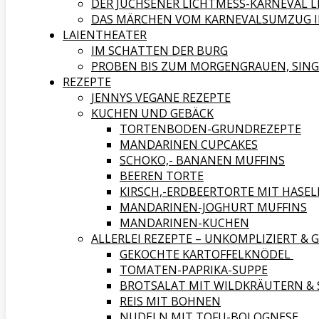
DER JÜCHSENER LICHTMESS-KARNEVAL L
DAS MÄRCHEN VOM KARNEVALSUMZUG IN
LAIENTHEATER
IM SCHATTEN DER BURG
PROBEN BIS ZUM MORGENGRAUEN, SING
REZEPTE
JENNYS VEGANE REZEPTE
KUCHEN UND GEBÄCK
TORTENBODEN-GRUNDREZEPTE
MANDARINEN CUPCAKES
SCHOKO,- BANANEN MUFFINS
BEEREN TORTE
KIRSCH,-ERDBEERTORTE MIT HAS
MANDARINEN-JOGHURT MUFFINS
MANDARINEN-KUCHEN
ALLERLEI REZEPTE – UNKOMPLIZIERT & 
GEKOCHTE KARTOFFELKNÖDEL
TOMATEN-PAPRIKA-SUPPE
BROTSALAT MIT WILDKRÄUTERN & 
REIS MIT BOHNEN
NUDELN MIT TOFU-BOLOGNESE