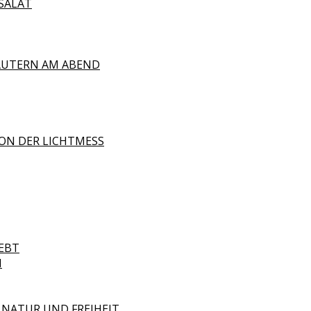
SALAT
ÄUTERN AM ABEND
ON DER LICHTMESS
EBT
N
 NATUR UND FREIHEIT