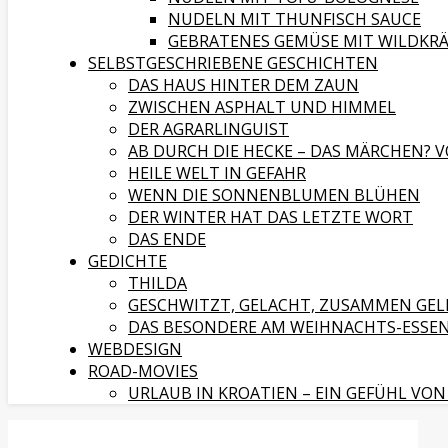
NUDELN MIT THUNFISCH SAUCE
GEBRATENES GEMÜSE MIT WILDKR
SELBSTGESCHRIEBENE GESCHICHTEN
DAS HAUS HINTER DEM ZAUN
ZWISCHEN ASPHALT UND HIMMEL
DER AGRARLINGUIST
AB DURCH DIE HECKE – DAS MÄRCHEN? V
HEILE WELT IN GEFAHR
WENN DIE SONNENBLUMEN BLÜHEN
DER WINTER HAT DAS LETZTE WORT
DAS ENDE
GEDICHTE
THILDA
GESCHWITZT, GELACHT, ZUSAMMEN GEL
DAS BESONDERE AM WEIHNACHTS-ESSE
WEBDESIGN
ROAD-MOVIES
URLAUB IN KROATIEN – EIN GEFÜHL VON