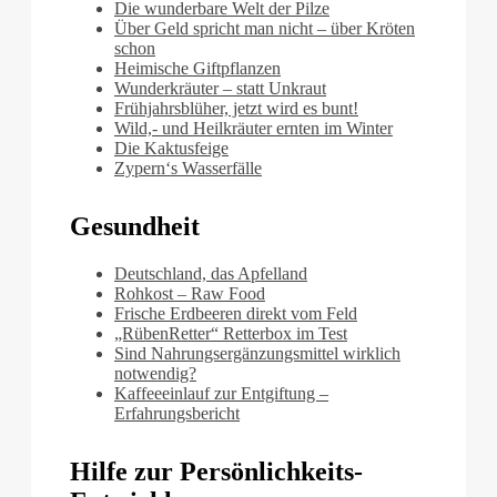
Die wunderbare Welt der Pilze
Über Geld spricht man nicht – über Kröten
schon
Heimische Giftpflanzen
Wunderkräuter – statt Unkraut
Frühjahrsblüher, jetzt wird es bunt!
Wild,- und Heilkräuter ernten im Winter
Die Kaktusfeige
Zypern‘s Wasserfälle
Gesundheit
Deutschland, das Apfelland
Rohkost – Raw Food
Frische Erdbeeren direkt vom Feld
„RübenRetter“ Retterbox im Test
Sind Nahrungsergänzungsmittel wirklich
notwendig?
Kaffeeeinlauf zur Entgiftung –
Erfahrungsbericht
Hilfe zur Persönlichkeits-