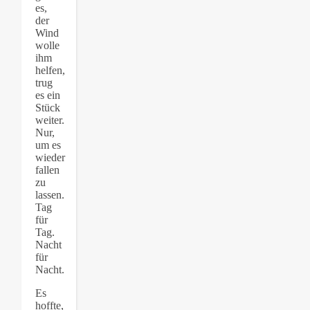
es,
der
Wind
wolle
ihm
helfen,
trug
es ein
Stück
weiter.
Nur,
um es
wieder
fallen
zu
lassen.
Tag
für
Tag.
Nacht
für
Nacht.
Es
hoffte,