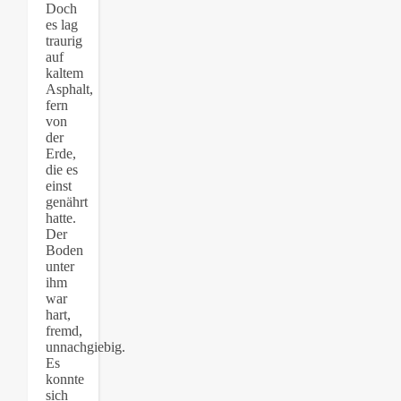
Doch
es lag
traurig
auf
kaltem
Asphalt,
fern
von
der
Erde,
die es
einst
genährt
hatte.
Der
Boden
unter
ihm
war
hart,
fremd,
unnachgiebig.
Es
konnte
sich