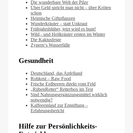
Die wunderbare Welt der Pilze
Über Geld spricht man nicht – über Kröten
schon
Heimische Giftpflanzen
Wunderkräuter – statt Unkraut
Frühjahrsblüher, jetzt wird es bunt!
Wild,- und Heilkräuter ernten im Winter
Die Kaktusfeige
Zypern‘s Wasserfälle
Gesundheit
Deutschland, das Apfelland
Rohkost – Raw Food
Frische Erdbeeren direkt vom Feld
„RübenRetter“ Retterbox im Test
Sind Nahrungsergänzungsmittel wirklich
notwendig?
Kaffeeeinlauf zur Entgiftung –
Erfahrungsbericht
Hilfe zur Persönlichkeits-