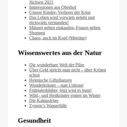
Jüchsen 2021
Impressionen aus Oberhof
Unsere Kinder–Verlierer der Krise
Das Leben wird vorwärts gelebt und
rückwärts verstanden!
Männer gehen einkaufen–Frauen gehen
Shoppen
Chaos, auch im Kopf (Migräne)
Wissenswertes aus der Natur
Die wunderbare Welt der Pilze
Über Geld spricht man nicht – über Kröten
schon
Heimische Giftpflanzen
Wunderkräuter – statt Unkraut
Frühjahrsblüher, jetzt wird es bunt!
Wild,- und Heilkräuter ernten im Winter
Die Kaktusfeige
Zypern‘s Wasserfälle
Gesundheit