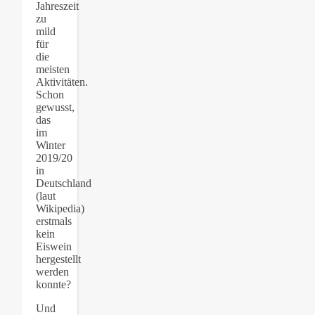
Jahreszeit
zu
mild
für
die
meisten
Aktivitäten.
Schon
gewusst,
das
im
Winter
2019/20
in
Deutschland
(laut
Wikipedia)
erstmals
kein
Eiswein
hergestellt
werden
konnte?
Und