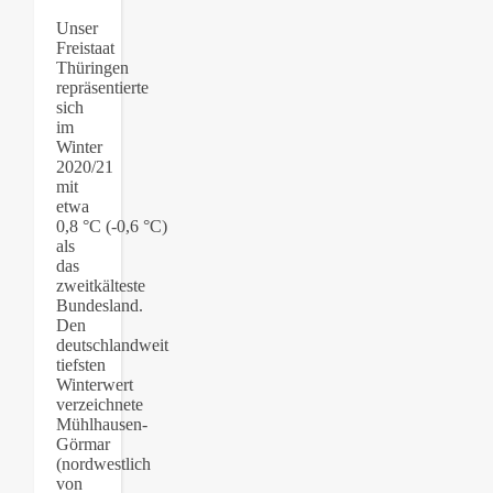
Unser
Freistaat
Thüringen
repräsentierte
sich
im
Winter
2020/21
mit
etwa
0,8 °C (-0,6 °C)
als
das
zweitkälteste
Bundesland.
Den
deutschlandweit
tiefsten
Winterwert
verzeichnete
Mühlhausen-
Görmar
(nordwestlich
von