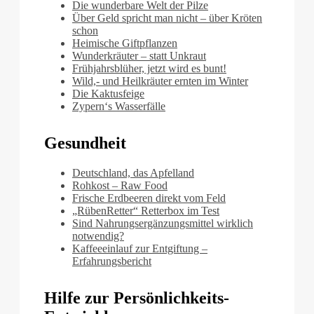
Die wunderbare Welt der Pilze
Über Geld spricht man nicht – über Kröten
schon
Heimische Giftpflanzen
Wunderkräuter – statt Unkraut
Frühjahrsblüher, jetzt wird es bunt!
Wild,- und Heilkräuter ernten im Winter
Die Kaktusfeige
Zypern‘s Wasserfälle
Gesundheit
Deutschland, das Apfelland
Rohkost – Raw Food
Frische Erdbeeren direkt vom Feld
„RübenRetter“ Retterbox im Test
Sind Nahrungsergänzungsmittel wirklich
notwendig?
Kaffeeeinlauf zur Entgiftung –
Erfahrungsbericht
Hilfe zur Persönlichkeits-