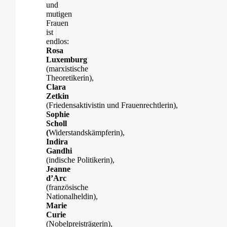
und
mutigen
Frauen
ist
endlos:
Rosa
Luxemburg
(marxistische
Theoretikerin),
Clara
Zetkin
(Friedensaktivistin und Frauenrechtlerin),
Sophie
Scholl
(
Widerstandskämpferin),
Indira
Gandhi
(indische Politikerin),
Jeanne
d’Arc
(französische
Nationalheldin),
Marie
Curie
(Nobelpreisträgerin),