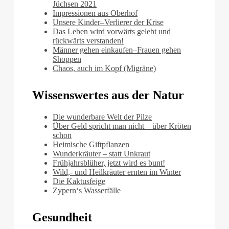
Jüchsen 2021
Impressionen aus Oberhof
Unsere Kinder–Verlierer der Krise
Das Leben wird vorwärts gelebt und
rückwärts verstanden!
Männer gehen einkaufen–Frauen gehen
Shoppen
Chaos, auch im Kopf (Migräne)
Wissenswertes aus der Natur
Die wunderbare Welt der Pilze
Über Geld spricht man nicht – über Kröten
schon
Heimische Giftpflanzen
Wunderkräuter – statt Unkraut
Frühjahrsblüher, jetzt wird es bunt!
Wild,- und Heilkräuter ernten im Winter
Die Kaktusfeige
Zypern‘s Wasserfälle
Gesundheit