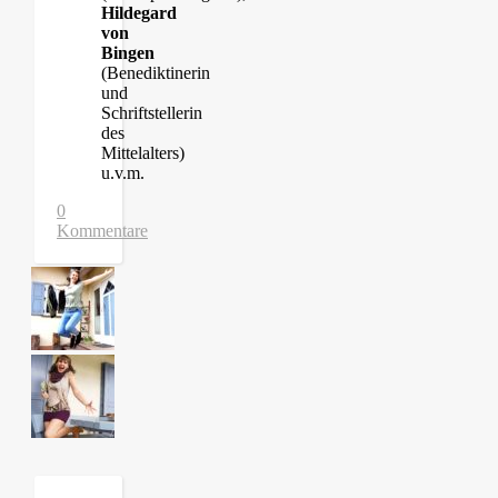
Hildegard
von
Bingen
(Benediktinerin
und
Schriftstellerin
des
Mittelalters)
u.v.m.
0
Kommentare